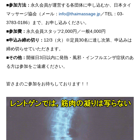
■参加方法：
永久会員が運営する各団体に申し込むか、日本タイ
マッサージ協会（メール：
info@thaimassage.jp
／TEL：03-
3783-0186）まで、お申し込みください。
■参加費：
永久会員スタッフ2,000円／一般4,000円
■申込み締め切り：
12/3（火）※定員30名に達し次第、申込みは
締め切らせていただきます。
■その他：
開催日3日以内に発熱・風邪・インフルエンザ症状のあ
る方は参加をご遠慮ください。
皆さまのご参加をお待ちしております！！