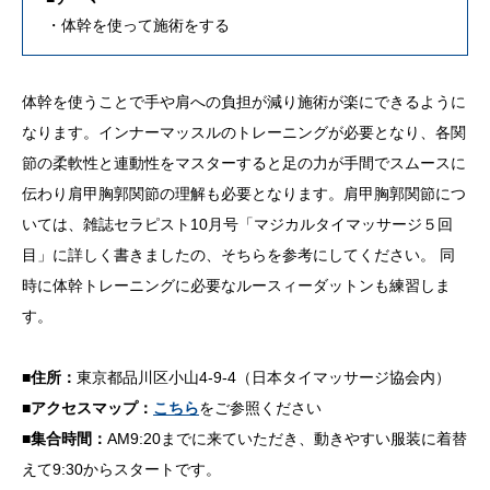
・体幹を使って施術をする
体幹を使うことで手や肩への負担が減り施術が楽にできるように
なります。インナーマッスルのトレーニングが必要となり、各関
節の柔軟性と連動性をマスターすると足の力が手間でスムースに
伝わり肩甲胸郭関節の理解も必要となります。肩甲胸郭関節につ
いては、雑誌セラピスト10月号「マジカルタイマッサージ５回
目」に詳しく書きましたの、そちらを参考にしてください。 同
時に体幹トレーニングに必要なルースィーダットンも練習しま
す。
■住所：
東京都品川区小山4-9-4（日本タイマッサージ協会内）
■アクセスマップ：
こちら
をご参照ください
■集合時間：
AM9:20までに来ていただき、動きやすい服装に着替
えて9:30からスタートです。