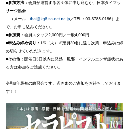
■参加方法：
会員が運営する各団体に申し込むか、日本タイマッ
サージ協会
（メール：
thai@kg8.so-net.ne.jp
／TEL：03-3783-0186）ま
で、お申し込みください。
■参加費：
会員スタッフ2,000円／一般4,000円
■申込み締め切り：
1/6（火）※定員30名に達し次第、申込みは締
め切らせていただきます。
■その他：
開催日3日以内に発熱・風邪・インフルエンザ症状のあ
る方は参加をご遠慮ください。
令和8年最初の練習会です。皆さまのご参加をお待ちしておりま
す！！